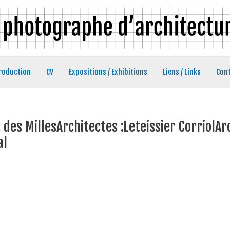
roduction
CV
Expositions / Exhibitions
Liens / Links
Con
s des MillesArchitectes :Leteissier Corriol
al