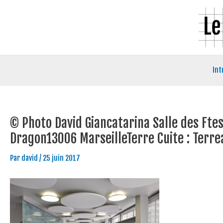
Aller
Navigation
au
des
contenu
articles
Int
© Photo David Giancatarina Salle des Fte
Dragon13006 MarseilleTerre Cuite : Terre
Par
david
/
25 juin 2017