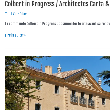
Colbert in Progress / Architectes Carta &
Tout Voir
/
david
La commande Colbert in Progress : documenter le site avant sa rénovation. . 
Lire la suite »
Château
de
FONSCOLOMBE
/
FABRICA
TRACEORUM
Architecte
du
Patrimoine