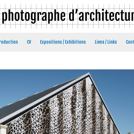
roduction
CV
Expositions / Exhibitions
Liens / Links
Con