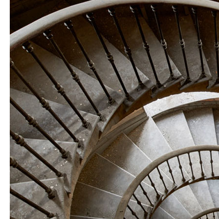
/
Architectes
Carta
&
Associés