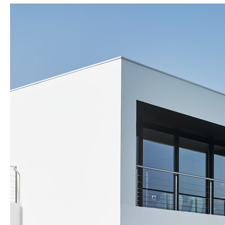
Maison
A.
/
3A
Architectes
Associés