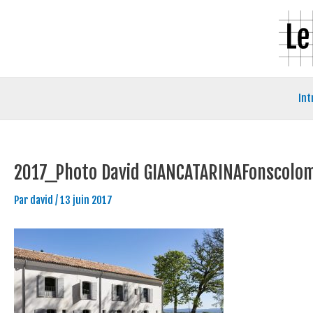
Aller
Navigation
au
des
contenu
articles
Int
2017_Photo David GIANCATARINAFonscolomb
Par
david
/
13 juin 2017