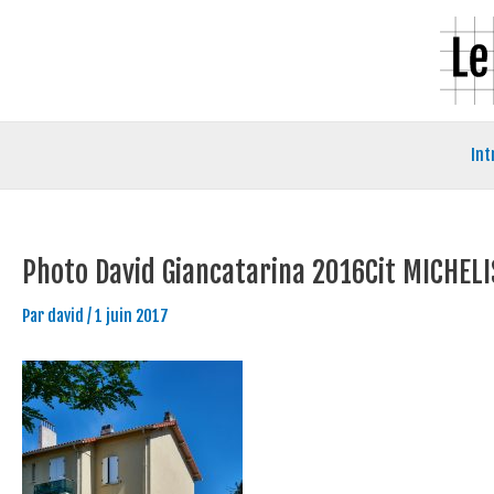
Aller
Navigation
au
des
contenu
articles
Int
Photo David Giancatarina 2016Cit MICHELI
Par
david
/
1 juin 2017