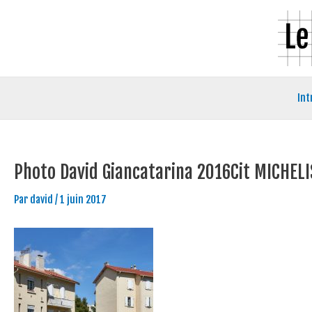
Aller
Navigation
au
des
contenu
articles
Int
Photo David Giancatarina 2016Cit MICHELI
Par
david
/
1 juin 2017