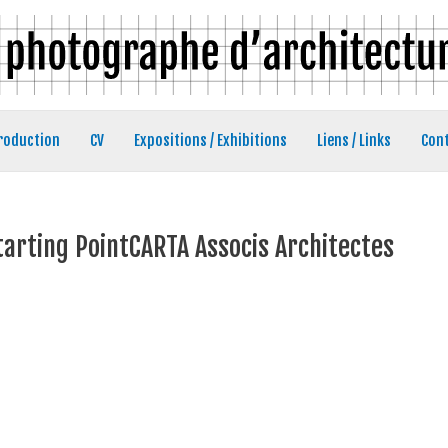
roduction
CV
Expositions / Exhibitions
Liens / Links
Con
rting PointCARTA Associs Architectes