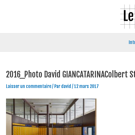
Aller
Navigation
au
des
contenu
articles
Int
2016_Photo David GIANCATARINAColbert Sta
Laisser un commentaire
/ Par
david
/
12 mars 2017