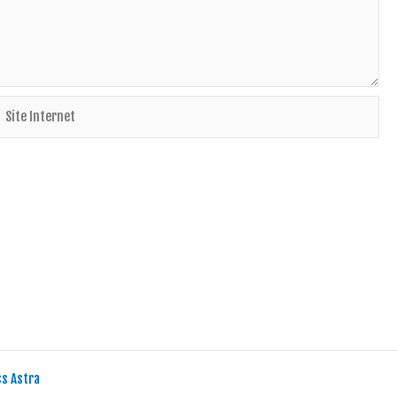
ite
nternet
s Astra