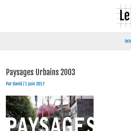
Aller
Navigation
au
des
contenu
articles
Int
Paysages Urbains 2003
Par
david
/
1 juin 2017