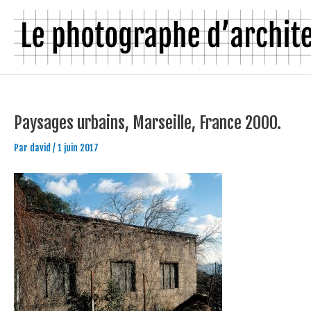
Aller
Navigation
au
des
contenu
articles
Paysages urbains, Marseille, France 2000.
Par
david
/
1 juin 2017