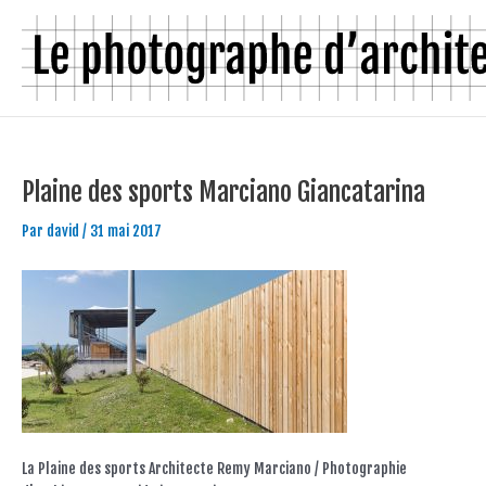
Aller
Navigation
au
des
contenu
articles
Plaine des sports Marciano Giancatarina
Par
david
/
31 mai 2017
La Plaine des sports Architecte Remy Marciano / Photographie