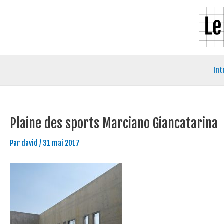
Aller
Navigation
au
des
contenu
articles
Int
Plaine des sports Marciano Giancatarina
Par
david
/
31 mai 2017